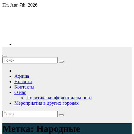
Перейти
Пт. Авг 7th, 2026
к
содержимому
sovilo.info
Концертное агентство
Афиша
Новости
Контакты
О нас
Политика конфиденциальности
Мероприятия в других городах
Метка:
Народные