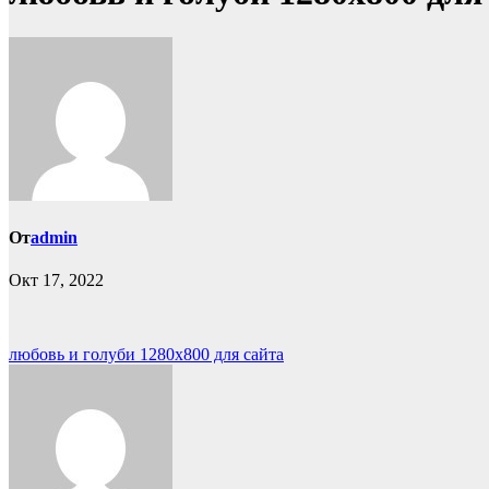
От
admin
Окт 17, 2022
Навигация
любовь и голуби 1280х800 для сайта
по
записям