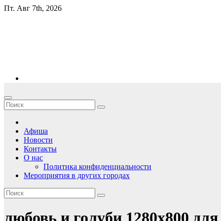
Перейти
Пт. Авг 7th, 2026
к
содержимому
sovilo.info
Концертное агентство
Афиша
Новости
Контакты
О нас
Политика конфиденциальности
Мероприятия в других городах
любовь и голуби 1280х800 для