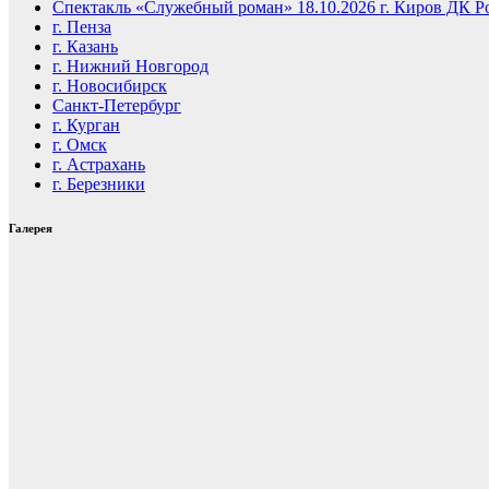
Спектакль «Служебный роман» 18.10.2026 г. Киров ДК Р
г. Пенза
г. Казань
г. Нижний Новгород
г. Новосибирск
Санкт-Петербург
г. Курган
г. Омск
г. Астрахань
г. Березники
Галерея